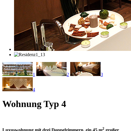
1
2
3
4
Wohnung Typ 4
2
Luxuswohnung mit drei Doppelzimmern, ein 45 m
großer