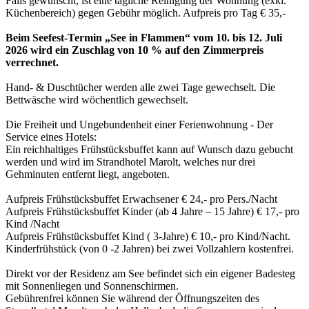
Falls gewünscht, ist eine tägliche Reinigung der Wohnung (exkl.
Küchenbereich) gegen Gebühr möglich. Aufpreis pro Tag € 35,-
Beim Seefest-Termin „See in Flammen“ vom 10. bis 12. Juli
2026 wird ein Zuschlag von 10 % auf den Zimmerpreis
verrechnet.
Hand- & Duschtücher werden alle zwei Tage gewechselt. Die
Bettwäsche wird wöchentlich gewechselt.
Die Freiheit und Ungebundenheit einer Ferienwohnung - Der
Service eines Hotels:
Ein reichhaltiges Frühstücksbuffet kann auf Wunsch dazu gebucht
werden und wird im Strandhotel Marolt, welches nur drei
Gehminuten entfernt liegt, angeboten.
Aufpreis Frühstücksbuffet Erwachsener € 24,- pro Pers./Nacht
Aufpreis Frühstücksbuffet Kinder (ab 4 Jahre – 15 Jahre) € 17,- pro
Kind /Nacht
Aufpreis Frühstücksbuffet Kind ( 3-Jahre) € 10,- pro Kind/Nacht.
Kinderfrühstück (von 0 -2 Jahren) bei zwei Vollzahlern kostenfrei.
Direkt vor der Residenz am See befindet sich ein eigener Badesteg
mit Sonnenliegen und Sonnenschirmen.
Gebührenfrei können Sie während der Öffnungszeiten des