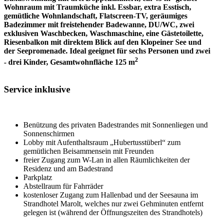
Wohnraum mit Traumküche inkl. Essbar, extra Esstisch,
gemütliche Wohnlandschaft, Flatscreen-TV, geräumiges
Badezimmer mit freistehender Badewanne, DU/WC, zwei
exklusiven Waschbecken, Waschmaschine, eine Gästetoilette,
Riesenbalkon mit direktem Blick auf den Klopeiner See und
der Seepromenade. Ideal geeignet für sechs Personen und zwei
2
- drei Kinder, Gesamtwohnfläche 125 m
Service inklusive
Benützung des privaten Badestrandes mit Sonnenliegen und
Sonnenschirmen
Lobby mit Aufenthaltsraum „Hubertusstüberl“ zum
gemütlichen Beisammensein mit Freunden
freier Zugang zum W-Lan in allen Räumlichkeiten der
Residenz und am Badestrand
Parkplatz
Abstellraum für Fahrräder
kostenloser Zugang zum Hallenbad und der Seesauna im
Strandhotel Marolt, welches nur zwei Gehminuten entfernt
gelegen ist (während der Öffnungszeiten des Strandhotels)